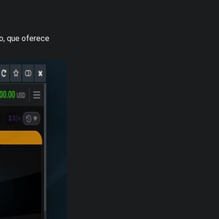
no, que oferece