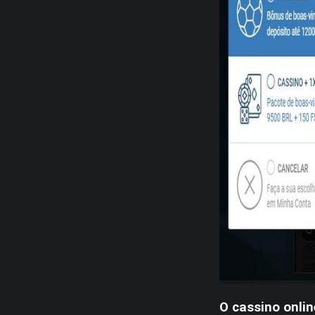
O cassino onlin