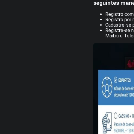
seguintes mane
Registro com 
Registro por 
Cadastre-se p
Registre-se n
Mail.ru e Tele