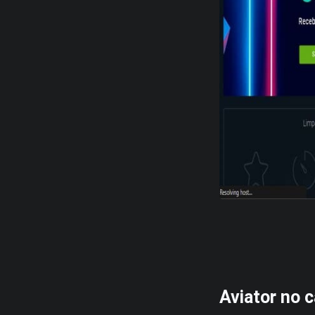
Aviator no 