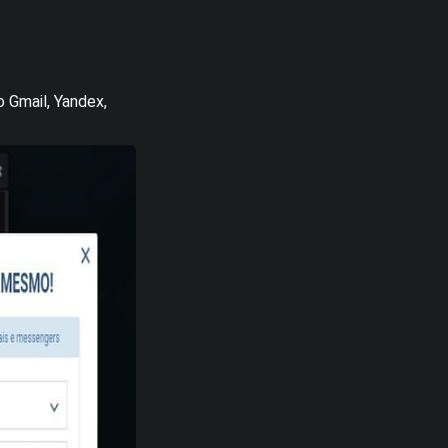
 Gmail, Yandex,