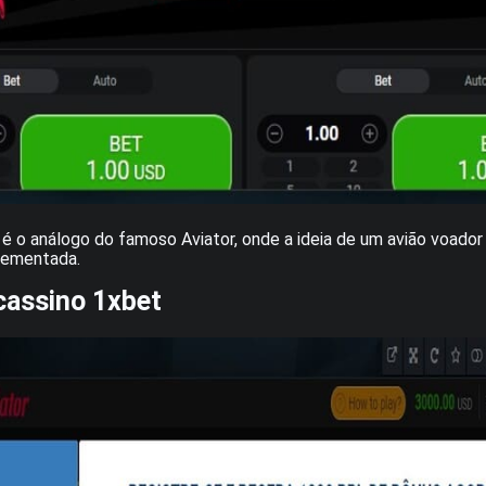
 é o análogo do famoso Aviator, onde a ideia de um avião voado
lementada.
cassino 1xbet