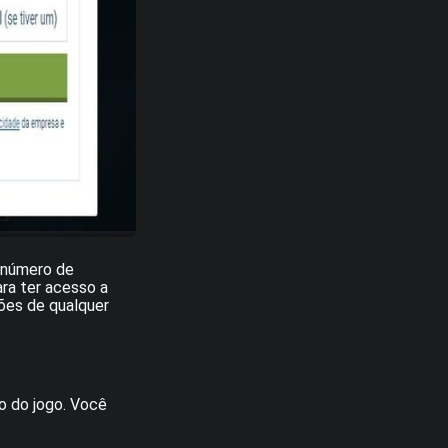
 número de
ra ter acesso a
ções de qualquer
o do jogo. Você