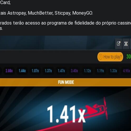
Card;
itais Astropay, MuchBetter, Sticpay, MoneyGO.
trados terão acesso ao programa de fidelidade do próprio cassi
s.