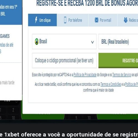
e 1xbet oferece a você a oportunidade de se regist