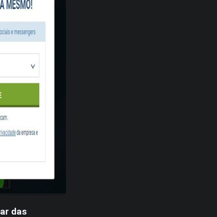
rar das