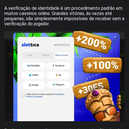
A verificação de identidade é um procedimento padrão em
muitos cassinos online. Grandes vitórias, às vezes até
pequenas, são simplesmente impossíveis de receber sem a
verificação do jogador.