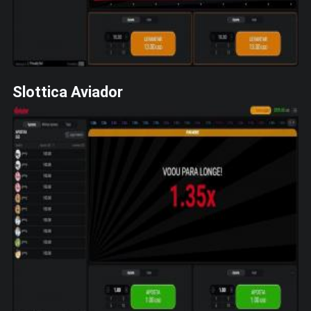
Slottica Aviador