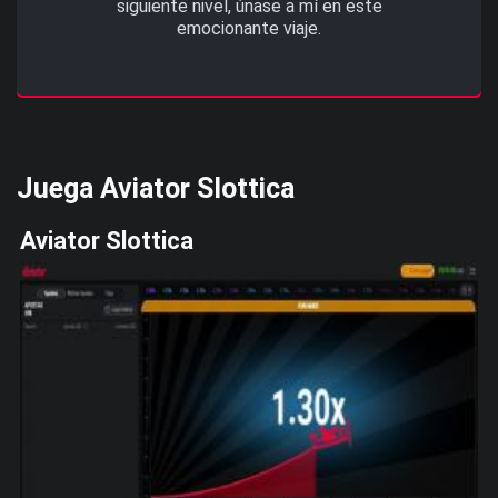
siguiente nivel, únase a mí en este
emocionante viaje.
Juega Aviator Slottica
Aviator Slottica