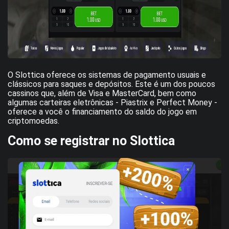
O Slottica oferece os sistemas de pagamento usuais e
clássicos para saques e depósitos. Este é um dos poucos
cassinos que, além de Visa e MasterCard, bem como
algumas carteiras eletrônicas - Piastrix e Perfect Money -
oferece a você o financiamento do saldo do jogo em
criptomoedas.
Como se registrar no Slottica