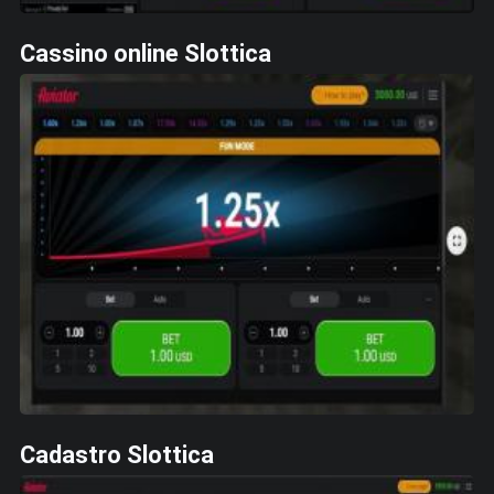
Cassino online Slottica
Cadastro Slottica