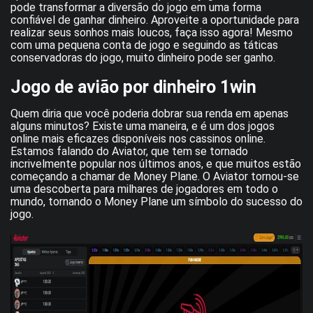
pode transformar a diversão do jogo em uma forma
confiável de ganhar dinheiro. Aproveite a oportunidade para
realizar seus sonhos mais loucos, faça isso agora! Mesmo
com uma pequena conta de jogo e seguindo as táticas
conservadoras do jogo, muito dinheiro pode ser ganho.
Jogo de avião por dinheiro 1win
Quem diria que você poderia dobrar sua renda em apenas
alguns minutos? Existe uma maneira, e é um dos jogos
online mais eficazes disponíveis nos cassinos online.
Estamos falando do Aviator, que tem se tornado
incrivelmente popular nos últimos anos, e que muitos estão
começando a chamar de Money Plane. O Aviator tornou-se
uma descoberta para milhares de jogadores em todo o
mundo, tornando o Money Plane um símbolo do sucesso do
jogo.