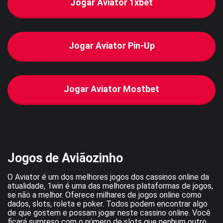
Jogar Aviator 1xbet
Jogar Aviator Pin-Up
Jogar Aviator Mostbet
Jogos de Aviãozinho
O Aviator é um dos melhores jogos dos cassinos online da
atualidade, 1win é uma das melhores plataformas de jogos,
se não a melhor. Oferece milhares de jogos online como
dados, slots, roleta e poker. Todos podem encontrar algo
de que gostem e possam jogar neste cassino online. Você
ficará surpreso com o número de slots que nenhum outro