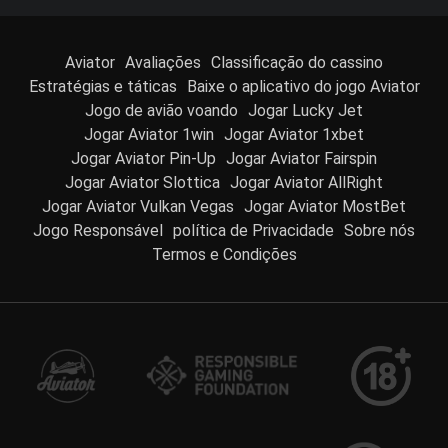
Aviator
Avaliações
Classificação do cassino
Estratégias e táticas
Baixe o aplicativo do jogo Aviator
Jogo de avião voando
Jogar Lucky Jet
Jogar Aviator 1win
Jogar Aviator 1xbet
Jogar Aviator Pin-Up
Jogar Aviator Fairspin
Jogar Aviator Slottica
Jogar Aviator AllRight
Jogar Aviator Vulkan Vegas
Jogar Aviator MostBet
Jogo Responsável
política de Privacidade
Sobre nós
Termos e Condições