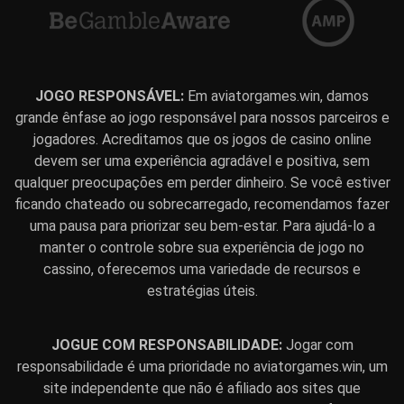
JOGO RESPONSÁVEL:
Em aviatorgames.win, damos
grande ênfase ao jogo responsável para nossos parceiros e
jogadores. Acreditamos que os jogos de casino online
devem ser uma experiência agradável e positiva, sem
qualquer preocupações em perder dinheiro. Se você estiver
ficando chateado ou sobrecarregado, recomendamos fazer
uma pausa para priorizar seu bem-estar. Para ajudá-lo a
manter o controle sobre sua experiência de jogo no
cassino, oferecemos uma variedade de recursos e
estratégias úteis.
JOGUE COM RESPONSABILIDADE:
Jogar com
responsabilidade é uma prioridade no aviatorgames.win, um
site independente que não é afiliado aos sites que