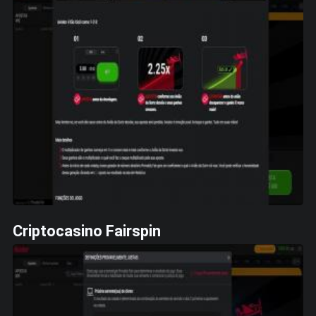
Criptocasino Fairspin