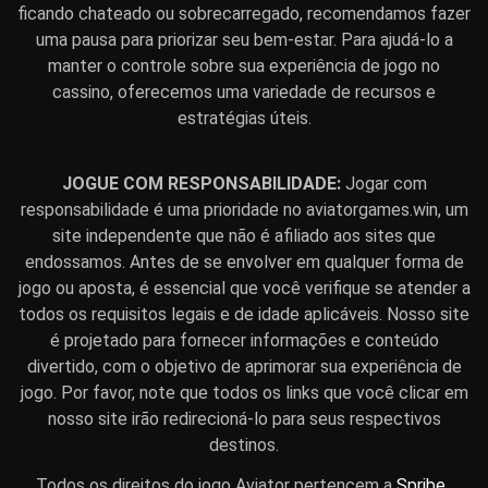
ficando chateado ou sobrecarregado, recomendamos fazer
uma pausa para priorizar seu bem-estar. Para ajudá-lo a
manter o controle sobre sua experiência de jogo no
cassino, oferecemos uma variedade de recursos e
estratégias úteis.
JOGUE COM RESPONSABILIDADE:
Jogar com
responsabilidade é uma prioridade no aviatorgames.win, um
site independente que não é afiliado aos sites que
endossamos. Antes de se envolver em qualquer forma de
jogo ou aposta, é essencial que você verifique se atender a
todos os requisitos legais e de idade aplicáveis. Nosso site
é projetado para fornecer informações e conteúdo
divertido, com o objetivo de aprimorar sua experiência de
jogo. Por favor, note que todos os links que você clicar em
nosso site irão redirecioná-lo para seus respectivos
destinos.
Todos os direitos do jogo Aviator pertencem a
Spribe
.