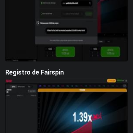
Registro de Fairspin