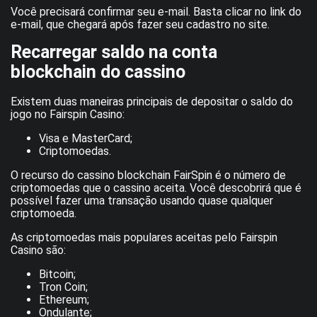
Você precisará confirmar seu e-mail. Basta clicar no link do
e-mail, que chegará após fazer seu cadastro no site.
Recarregar saldo na conta
blockchain do cassino
Existem duas maneiras principais de depositar o saldo do
jogo no Fairspin Casino:
Visa e MasterCard;
Criptomoedas.
O recurso do cassino blockchain FairSpin é o número de
criptomoedas que o cassino aceita. Você descobrirá que é
possível fazer uma transação usando quase qualquer
criptomoeda.
As criptomoedas mais populares aceitas pelo Fairspin
Casino são:
Bitcoin;
Tron Coin;
Ethereum;
Ondulante;