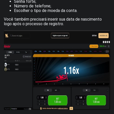
Senha forte;
Número de telefone;
Escolher o tipo de moeda da conta.
Você também precisará inserir sua data de nascimento
logo após o processo de registro.