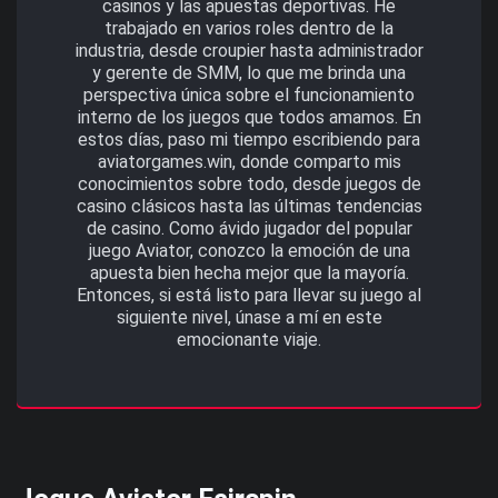
casinos y las apuestas deportivas. He
trabajado en varios roles dentro de la
industria, desde croupier hasta administrador
y gerente de SMM, lo que me brinda una
perspectiva única sobre el funcionamiento
interno de los juegos que todos amamos. En
estos días, paso mi tiempo escribiendo para
aviatorgames.win, donde comparto mis
conocimientos sobre todo, desde juegos de
casino clásicos hasta las últimas tendencias
de casino. Como ávido jugador del popular
juego Aviator, conozco la emoción de una
apuesta bien hecha mejor que la mayoría.
Entonces, si está listo para llevar su juego al
siguiente nivel, únase a mí en este
emocionante viaje.