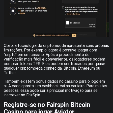
Claro, a tecnologia de criptomoeda apresenta suas próprias
limitações. Por exemplo, agora é possível pagar com
"cripto" em um cassino. Após o procedimento de
verificação mais fácil e conveniente, os jogadores podem
comprar tokens TFS. Eles podem ser trocados por quase
qualquer criptomoeda conhecida, Bitcoin, Ethereum ou
Tether.
Também existem bônus dados no cassino para o jogo em
si. A cada aposta, um cashback cai na carteira. Para muitas
pessoas, essa pode ser a principal motivação para se
inscrever no FairSpin.
Registre-se no Fairspin Bitcoin
Casino para jogar Aviator