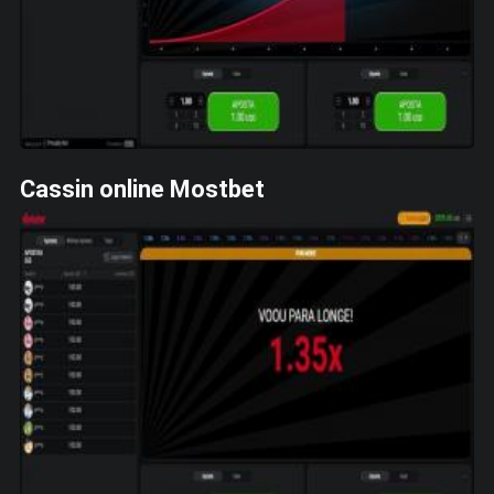
Cassin online Mostbet