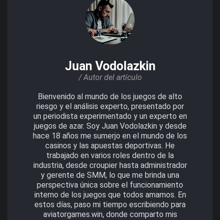
Juan Vodolazkin
/ Autor del artículo
Bienvenido al mundo de los juegos de alto
riesgo y el análisis experto, presentado por
un periodista experimentado y un experto en
juegos de azar. Soy Juan Vodolazkin y desde
hace 18 años me sumerjo en el mundo de los
casinos y las apuestas deportivas. He
trabajado en varios roles dentro de la
industria, desde croupier hasta administrador
y gerente de SMM, lo que me brinda una
perspectiva única sobre el funcionamiento
interno de los juegos que todos amamos. En
estos días, paso mi tiempo escribiendo para
aviatorgames.win, donde comparto mis