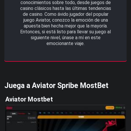
conocimientos sobre todo, desde juegos de
casino clásicos hasta las últimas tendencias
de casino. Como ávido jugador del popular
juego Aviator, conozco la emoción de una
apuesta bien hecha mejor que la mayoría.
Entonces, si está listo para llevar su juego al
siguiente nivel, únase a mí en este
emocionante viaje.
Juega a Aviator Spribe MostBet
Aviator Mostbet