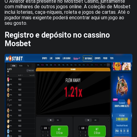
O Aviator está presente no Mostbet Casino, juntamente
com milhares de outros jogos online. A coleção de Mosbet
inclui loterias, caça-níqueis, roleta e jogos de cartas. Até o
jogador mais exigente poderá encontrar aqui um jogo ao
seu gosto.
Registro e depósito no cassino
Mosbet