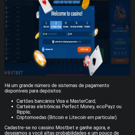
Há um grande número de sistemas de pagamento
disponíveis para depósitos:
Cartões bancários Visa e MasterCard;
Carteiras eletrônicas Perfect Money, ecoPayz ou
Ripple;
Criptomoedas (Bitcoin e Litecoin em particular).
Cadastre-se no cassino Mostbet e ganhe agora, e
desejamos a você altas probabilidades e um pouco de