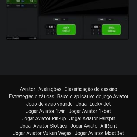
Aviator
Avaliações
Classificação do cassino
Estratégias e táticas
Baixe o aplicativo do jogo Aviator
Jogo de avião voando
Jogar Lucky Jet
Jogar Aviator 1win
Jogar Aviator 1xbet
Jogar Aviator Pin-Up
Jogar Aviator Fairspin
Jogar Aviator Slottica
Jogar Aviator AllRight
Jogar Aviator Vulkan Vegas
Jogar Aviator MostBet