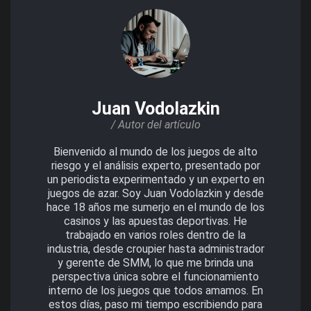
Juan Vodolazkin
/ Autor del artículo
Bienvenido al mundo de los juegos de alto
riesgo y el análisis experto, presentado por
un periodista experimentado y un experto en
juegos de azar. Soy Juan Vodolazkin y desde
hace 18 años me sumerjo en el mundo de los
casinos y las apuestas deportivas. He
trabajado en varios roles dentro de la
industria, desde croupier hasta administrador
y gerente de SMM, lo que me brinda una
perspectiva única sobre el funcionamiento
interno de los juegos que todos amamos. En
estos días, paso mi tiempo escribiendo para