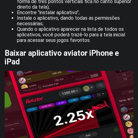
forma de três pontos verticais fica no canto superior
direito da tela);
Encontre "instalar aplicativo";
Instale o aplicativo, dando todas as permissões
necessárias;
Quando o aplicativo aparecer na lista de todos os
aplicativos, você poderá trazê-lo para a tela inicial
para acessar seus jogos favoritos.
Baixar aplicativo aviator iPhone e
iPad