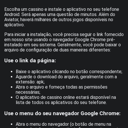
Escolha um cassino e instale o aplicativo no seu telefone
Android. Será apenas uma questão de minutos. Além do
Aviator, haverá milhares de outros jogos disponíveis no
aplicativo.
Para iniciar a instalação, você precisa seguir o link fornecido
em nosso site usando o navegador Google Chrome pré-
instalado em seu sistema. Geralmente, você pode baixar o
arquivo de configuração de duas maneiras diferentes:
Use o link da página:
Baixe o aplicativo clicando no botão correspondente;
Aguarde o download do arquivo, geralmente com a
extensão: apk;
Abra o arquivo e forneça todas as permissões
necessárias;
O aplicativo de cassino online estará disponível na
lista de todos os aplicativos do seu telefone.
Use o menu do seu navegador Google Chrome:
Abra o menu do navegador (o botão de menu na